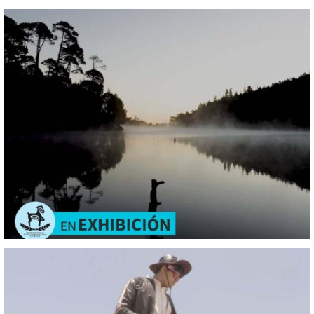
Xänthe
Dehe
Oasis