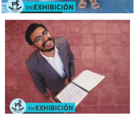
La
lluvia
Los
recolectores