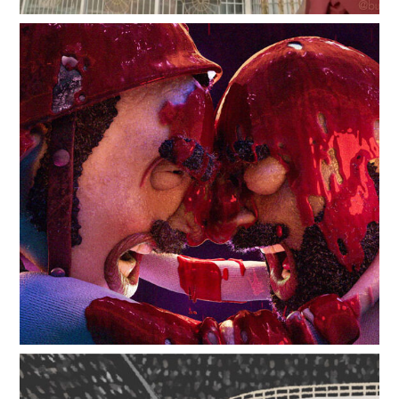
The
Seine’s
Tears
Undeniably
Young:
Nora
Young