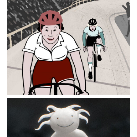
&
the
Six-
Day
Race
Zoon