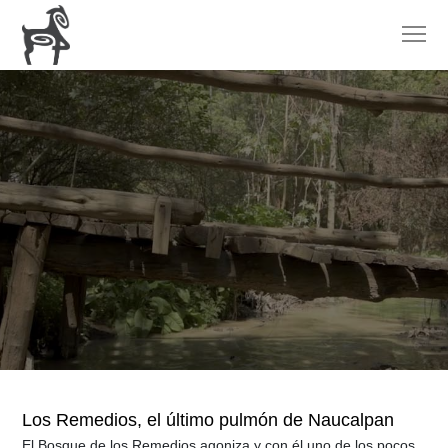
Los Remedios, el último pulmón de Naucalpan
El Bosque de los Remedios agoniza y con él uno de los pocos