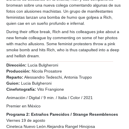
bromean sobre una nueva colega comentando algunas de sus
fotos con alusiones machistas. Un grupo de manifestantes
feministas lanzan una bomba de humo que golpea a Rich,
quien cae en un sueño profundo e infernal.
During their office break, Rich and his colleagues joke about a
new female colleague by commenting on some of her photos
with macho allusions. Some feminist protesters throw a pink
smoke bomb and hits Rich, who is thus catapulted into a deep
and hellish dream.
Dirección:
Lucia Bulgheroni
Producción:
Nicola Prosatore
Reparto:
Alessandro Tedeschi, Antonia Truppo
Guion:
Lucia Bulgheroni
Cinefotografía:
Vito Frangione
Animación / Digital / 9 min. / Italia / Color / 2021
Premier en México
Programa 2: Extraños Parecidos / Strange Resemblences
Viernes 19 de agosto
Cineteca Nuevo León Alejandra Rangel Hinojosa