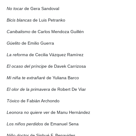
No tocar
de Gera Sandoval
Bicis blancas
de Luis Petranko
Canibalismo
de Carlos Mendoza Guillén
Güelito
de Emilio Guerra
La reforma
de Cecilia Vázquez Ramírez
El ocaso del príncipe
de Davek Carrizosa
Mi niña te extrañaré
de Yuliana Barco
El olor de la primavera
de Robert De Viar
Tóxico
de Fabián Archondo
Leonora no quiere ver
de Manu Hernández
Los niños perdidos
de Emanuel Sena
Niño doctor
de Sinhué F. Benavides