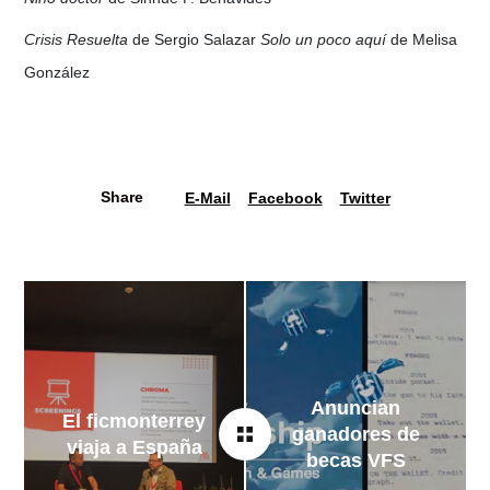
Crisis Resuelta
de Sergio Salazar
Solo un poco aquí
de Melisa
González
Share
E-Mail
Facebook
Twitter
Anuncian
El ficmonterrey
ganadores de
viaja a España
becas VFS