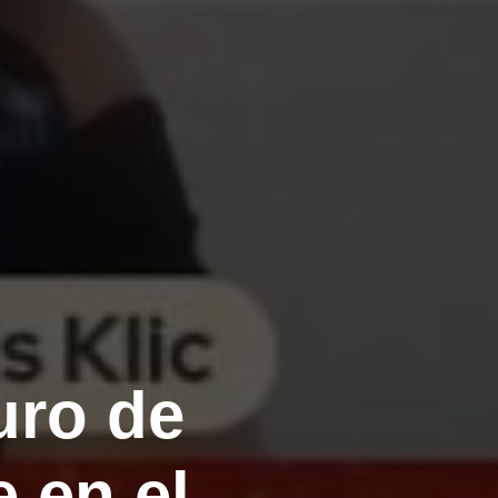
uro de
e en el