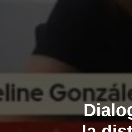
Dialo
la dis