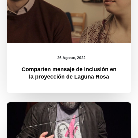
26 Agosto, 2022
Comparten mensaje de inclusión en
la proyección de Laguna Rosa
Estas
son
las
películas
ganadoras
del
18
ficmonterrey