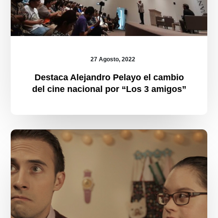
27 Agosto, 2022
Destaca Alejandro Pelayo el cambio
del cine nacional por “Los 3 amigos”
Comparten
mensaje
de
inclusión
en
la
proyección
de
Laguna
Rosa