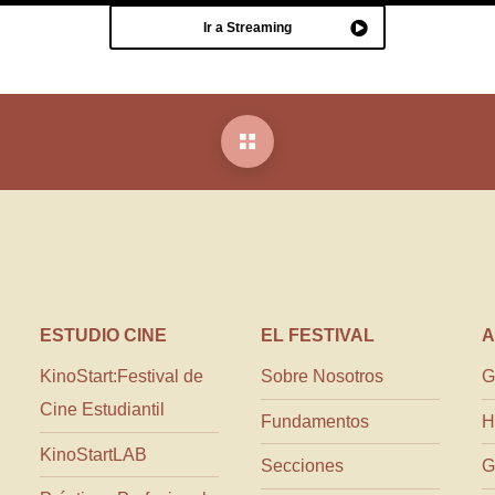
Ir a Streaming
ESTUDIO CINE
EL FESTIVAL
A
KinoStart:Festival de
Sobre Nosotros
G
Cine Estudiantil
Fundamentos
H
KinoStartLAB
Secciones
G