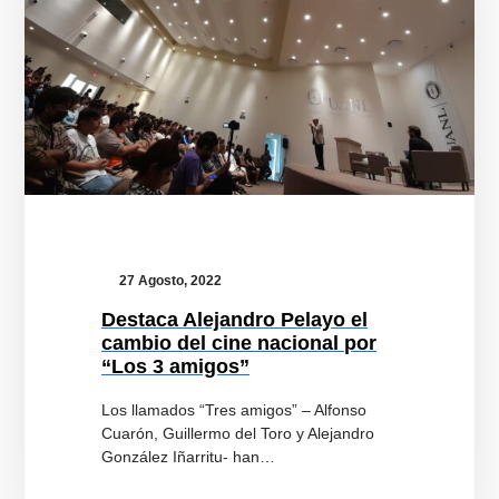
amigos”
27 Agosto, 2022
Destaca Alejandro Pelayo el
cambio del cine nacional por
“Los 3 amigos”
Los llamados “Tres amigos” – Alfonso
Cuarón, Guillermo del Toro y Alejandro
González Iñarritu- han…