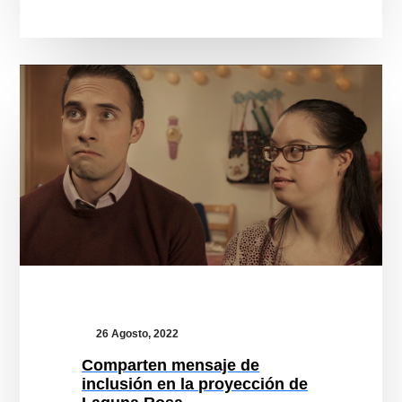
Comparten
mensaje
de
inclusión
en
la
proyección
de
Laguna
Rosa
26 Agosto, 2022
Comparten mensaje de
inclusión en la proyección de