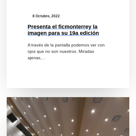
8 Octubre, 2022
Presenta el ficmonterrey la
imagen para su 19a edición
A través de la pantalla podemos ver con
ojos que no son nuestros. Miradas
ajenas,…
Destaca
Alejandro
Pelayo
el
cambio
del
cine
nacional
por
“Los
3