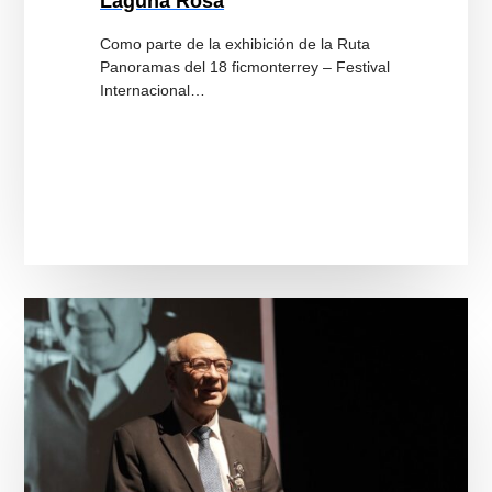
Laguna Rosa
Como parte de la exhibición de la Ruta
Panoramas del 18 ficmonterrey – Festival
Internacional…
Reconocen
al
director
mexicano
Alejandro
Pelayo
por
su
trayectoria