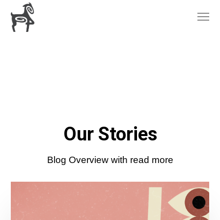
Our Stories
Blog Overview with read more
Les
compartimos
el
resumen
general
del
18