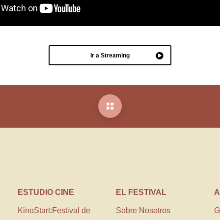
Ir a Streaming
ESTUDIO CINE
EL FESTIVAL
A
KinoStart:Festival de
Sobre Nosotros
G