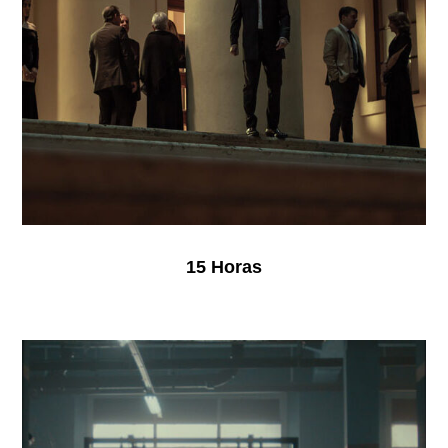
15 Horas
El
perfecto
David