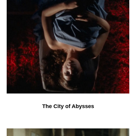
The City of Abysses
Un
lugar