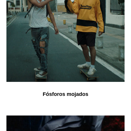
Fósforos mojados
The
City
of
Abysses