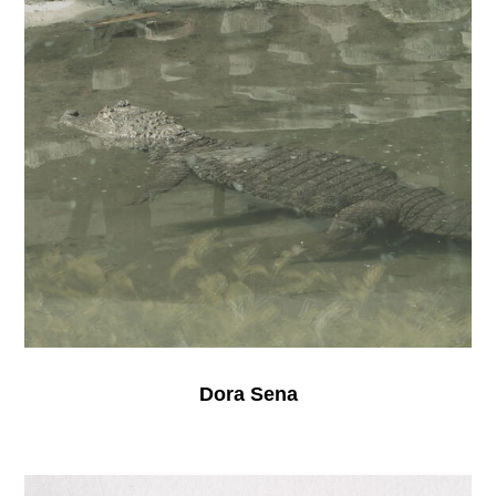
Dora Sena
El
intronauta