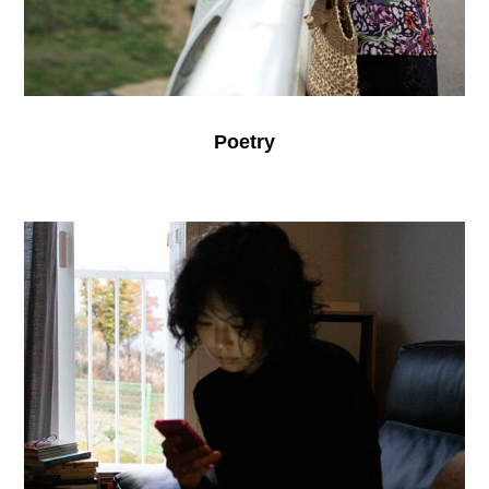
Poetry
The
Woman
Who
Ran