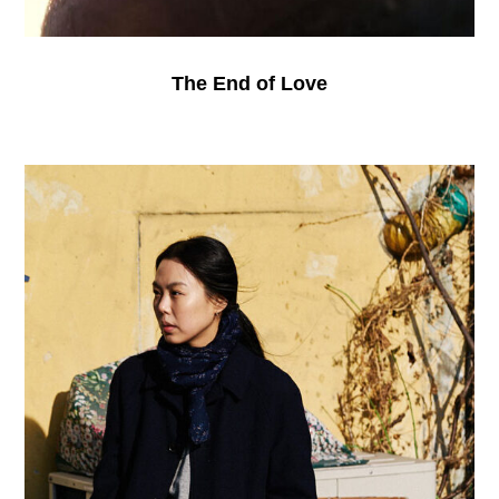
The End of Love
On
the
Beach
at
Night
Alone