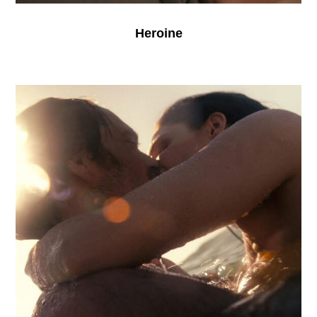
Heroine
The
End
of
Love