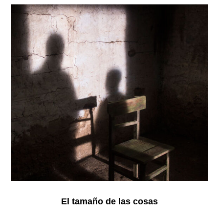
El
tamaño
de
las
cosas
El tamaño de las cosas